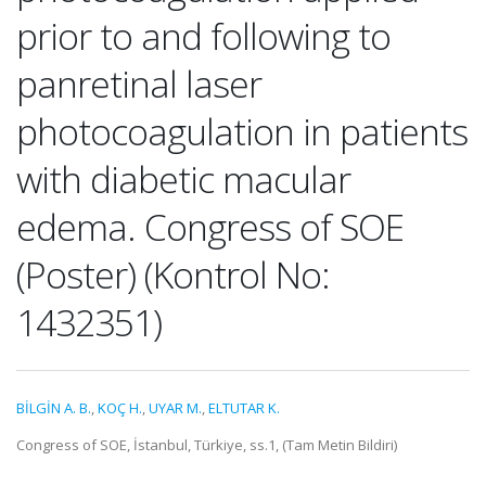
prior to and following to
panretinal laser
photocoagulation in patients
with diabetic macular
edema. Congress of SOE
(Poster) (Kontrol No:
1432351)
BİLGİN A. B.
,
KOÇ H.
,
UYAR M.
,
ELTUTAR K.
Congress of SOE, İstanbul, Türkiye, ss.1, (Tam Metin Bildiri)