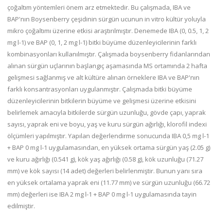
çoğaltım yöntemleri önem arz etmektedir. Bu çalışmada, IBA ve
BAP'nın Boysenberry çeşidinin sürgün ucunun in vitro kültür yoluyla
mikro çoğaltımı üzerine etkisi araştırılmıştır. Denemede IBA (0, 0.5, 1, 2
mg l-1) ve BAP (0, 1, 2 mg l-1) bitki büyüme düzenleyicilerinin farklı
kombinasyonları kullanılmıştır. Çalışmada boysenberry fidanlarından
alınan sürgün uçlarının başlangıç aşamasında MS ortamında 2 hafta
gelişmesi sağlanmış ve alt kültüre alınan örneklere IBA ve BAP'nın
farklı konsantrasyonları uygulanmıştır. Çalışmada bitki büyüme
düzenleyicilerinin bitkilerin büyüme ve gelişmesi üzerine etkisini
belirlemek amacıyla bitkilerde sürgün uzunluğu, gövde çapı, yaprak
sayısı, yaprak eni ve boyu, yaş ve kuru sürgün ağırlığı, klorofil indexi
ölçümleri yapılmıştır. Yapılan değerlendirme sonucunda IBA 0,5 mg l-1
+ BAP 0 mg l-1 uygulamasından, en yüksek ortama sürgün yaş (2.05 g)
ve kuru ağırlığı (0.541 g), kök yaş ağırlığı (0.58 g), kök uzunluğu (71.27
mm) ve kök sayısı (14 adet) değerleri belirlenmiştir. Bunun yanı sıra
en yüksek ortalama yaprak eni (11.77 mm) ve sürgün uzunluğu (66.72
mm) değerleri ise IBA 2 mg l-1 + BAP 0 mg l-1 uygulamasında tayin
edilmiştir.