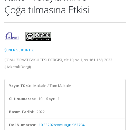
Çoğaltılmasına Etkisi
ŞENER S.
,
KURT Z.
ÇOMÜ ZIRAAT FAKÜLTESI DERGISI, cilt.10, sa.1, ss.161-168, 2022
(Hakemli Dergi)
Yayın Türü:
Makale / Tam Makale
Cilt numarası:
10
Sayı:
1
Basım Tarihi:
2022
Doi Numarası:
10.33202/comuagri.962794