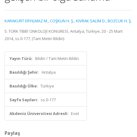
KARAKURT ERYILMAZ M.
,
COŞKUN H. Ş.
,
KIVRAK SALİM D.
,
BOZCUK H. Ş.
5. TÜRK TIBBİ ONKOLOJİ KONGRESİ, Antalya, Türkiye, 20 - 25 Mart
2014, ss.0-177, (Tam Metin Bildiri)
Yayın Türü:
Bildiri / Tam Metin Bildiri
Basıldığı Şehir:
Antalya
Basıldığı Ülke:
Türkiye
Sayfa Sayıları:
ss.0-177
Akdeniz Üniversitesi Adresli:
Evet
Paylaş