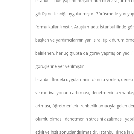
İstanbul ilinde yapılan araştırmada nitel araştırma t
görüşme tekniği uygulanmıştır. Görüşmede yarı yap
formu kullanılmıştır. Araştırmada; İstanbul ilinde gör
başkan ve yardımcılarının yanı sıra, tipik durum ö
belirlenen, her üç grupta da görev yapmış on yedi i
görüşlerine yer verilmiştir.
İstanbul İlindeki uygulamanın olumlu yönleri; den
ve motivasyonunu artırması, denetmenin uzmanlaşm
artması, öğretmenlerin rehberlik amacıyla gelen de
olumlu olması, denetmenin stresini azaltması, yapıl
etkili ve hızlı sonuçlandırılmasıdır. İstanbul İlinde 