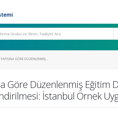
stemi
YAPISINA GÖRE DÜZENLENMIŞ...
na Göre Düzenlenmiş Eğitim D
ndirilmesi: İstanbul Örnek Uy