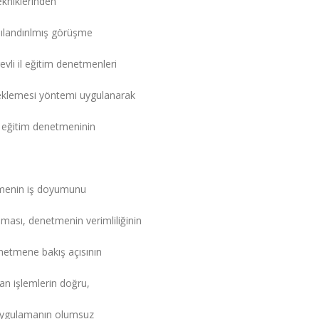
ekniklerinden
ılandırılmış görüşme
evli il eğitim denetmenleri
rneklemesi yöntemi uygulanarak
l eğitim denetmeninin
etmenin iş doyumunu
ası, denetmenin verimliliğinin
netmene bakış açısının
an işlemlerin doğru,
ki uygulamanın olumsuz