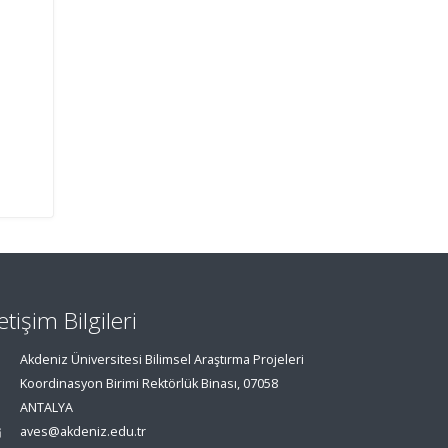
letişim Bilgileri
Akdeniz Üniversitesi Bilimsel Araştırma Projeleri
Koordinasyon Birimi Rektörlük Binası, 07058
ANTALYA
aves@akdeniz.edu.tr