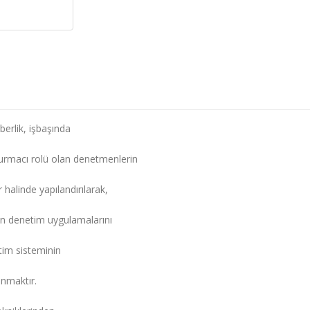
berlik, işbaşında
turmacı rolü olan denetmenlerin
 halinde yapılandırılarak,
alan denetim uygulamalarını
tim sisteminin
unmaktır.