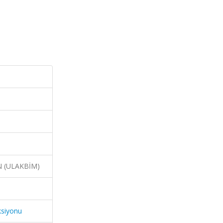
N (ULAKBİM)
ksiyonu