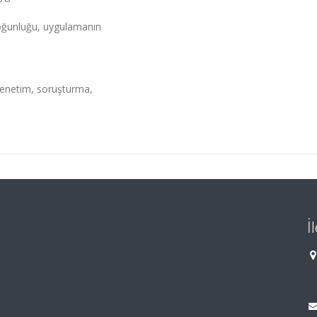
 çoğunluğu, uygulamanın
 denetim, soruşturma,
İ