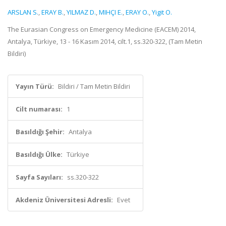
ARSLAN S.
,
ERAY B.
,
YILMAZ D.
,
MIHÇI E.
,
ERAY O.
,
Yigit O.
The Eurasian Congress on Emergency Medicine (EACEM) 2014,
Antalya, Türkiye, 13 - 16 Kasım 2014, cilt.1, ss.320-322, (Tam Metin
Bildiri)
Yayın Türü:
Bildiri / Tam Metin Bildiri
Cilt numarası:
1
Basıldığı Şehir:
Antalya
Basıldığı Ülke:
Türkiye
Sayfa Sayıları:
ss.320-322
Akdeniz Üniversitesi Adresli:
Evet