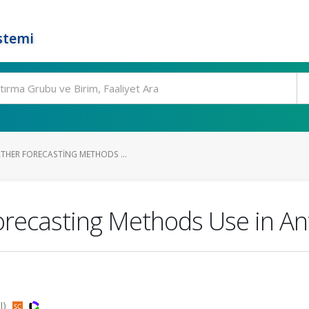
stemi
THER FORECASTING METHODS ...
orecasting Methods Use in An
I)