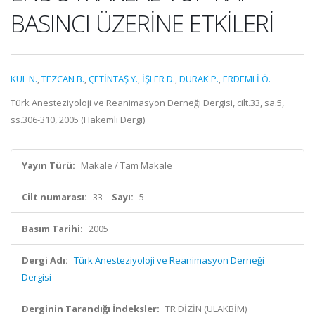
BASINCI ÜZERİNE ETKİLERİ
KUL N.
,
TEZCAN B.
,
ÇETİNTAŞ Y.
,
İŞLER D.
,
DURAK P.
,
ERDEMLİ Ö.
Türk Anesteziyoloji ve Reanimasyon Derneği Dergisi, cilt.33, sa.5,
ss.306-310, 2005 (Hakemli Dergi)
Yayın Türü:
Makale / Tam Makale
Cilt numarası:
33
Sayı:
5
Basım Tarihi:
2005
Dergi Adı:
Türk Anesteziyoloji ve Reanimasyon Derneği
Dergisi
Derginin Tarandığı İndeksler:
TR DİZİN (ULAKBİM)