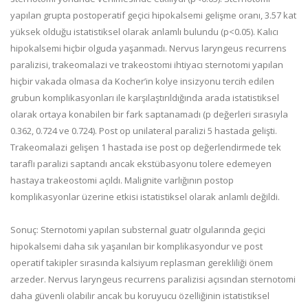
yapılan grupta postoperatif geçici hipokalsemi gelişme oranı, 3.57 kat
yüksek olduğu istatistiksel olarak anlamlı bulundu (p<0.05). Kalıcı
hipokalsemi hiçbir olguda yaşanmadı. Nervus laryngeus recurrens
paralizisi, trakeomalazi ve trakeostomi ihtiyacı sternotomi yapılan
hiçbir vakada olmasa da Kocher’in kolye insizyonu tercih edilen
grubun komplikasyonları ile karşılaştırıldığında arada istatistiksel
olarak ortaya konabilen bir fark saptanamadı (p değerleri sırasıyla
0.362, 0.724 ve 0.724). Post op unilateral paralizi 5 hastada gelişti.
Trakeomalazi gelişen 1 hastada ise post op değerlendirmede tek
taraflı paralizi saptandı ancak ekstübasyonu tolere edemeyen
hastaya trakeostomi açıldı. Malignite varlığının postop
komplikasyonlar üzerine etkisi istatistiksel olarak anlamlı değildi.
Sonuç: Sternotomi yapılan substernal guatr olgularında geçici
hipokalsemi daha sık yaşanılan bir komplikasyondur ve post
operatif takipler sırasında kalsiyum replasman gerekliliği önem
arzeder. Nervus laryngeus recurrens paralizisi açısından sternotomi
daha güvenli olabilir ancak bu koruyucu özelliğinin istatistiksel