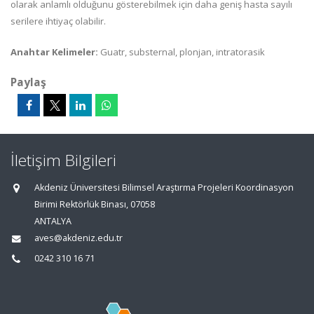
olarak anlamlı olduğunu gösterebilmek için daha geniş hasta sayılı
serilere ihtiyaç olabilir.
Anahtar Kelimeler:
Guatr, substernal, plonjan, intratorasik
Paylaş
İletişim Bilgileri
Akdeniz Üniversitesi Bilimsel Araştırma Projeleri Koordinasyon
Birimi Rektörlük Binası, 07058
ANTALYA
aves@akdeniz.edu.tr
0242 310 16 71