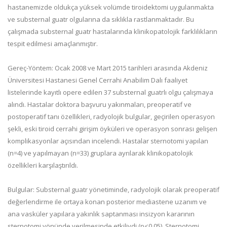
hastanemizde oldukça yüksek volümde tiroidektomi uygulanmakta
ve substernal guatr olgularına da sıklıkla rastlanmaktadır. Bu
çalışmada substernal guatr hastalarında klinikopatolojik farklılıkların
tespit edilmesi amaçlanmıştır.
Gereç-Yöntem: Ocak 2008 ve Mart 2015 tarihleri arasında Akdeniz
Üniversitesi Hastanesi Genel Cerrahi Anabilim Dalı faaliyet
listelerinde kayıtlı opere edilen 37 substernal guatrlı olgu çalışmaya
alındı. Hastalar doktora başvuru yakınmaları, preoperatif ve
postoperatif tanı özellikleri, radyolojik bulgular, geçirilen operasyon
şekli, eski tiroid cerrahi girişim öyküleri ve operasyon sonrası gelişen
komplikasyonlar açısından incelendi. Hastalar sternotomi yapılan
(n=4) ve yapılmayan (n=33) gruplara ayrılarak klinikopatolojik
özellikleri karşılaştırıldı.
Bulgular: Substernal guatr yönetiminde, radyolojik olarak preoperatif
değerlendirme ile ortaya konan posterior mediastene uzanım ve
ana vasküler yapılara yakınlık saptanması insizyon kararının
sternotomi yönünde verilmesinde etkiliydi (p<0.05). Sternotomi