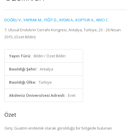
DOĞRU V.
,
YAPRAK M.
,
YİĞİT D.
,
AYDIN A.
,
KOPTUR A.
,
ARICI C.
7. Ulusal Endokrin Cerrahi Kongresi, Antalya, Türkiye, 23 - 26 Nisan
2015, (Özet Bildiri)
Yayın Türü:
Bildiri / Özet Bildiri
Basıldığı Şehir:
Antalya
Basıldığı Ülke:
Türkiye
Akdeniz Üniversitesi Adresli:
Evet
Özet
Giriş: Guatrın endemik olarak görüldüğü bir bölgede bulunan