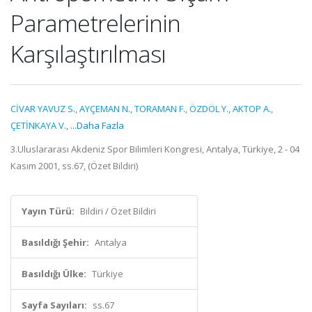
Parametrelerinin
Karşılaştırılması
CİVAR YAVUZ S.
,
AYÇEMAN N.
,
TORAMAN F.
,
ÖZDÖL Y.
,
AKTOP A.
,
ÇETİNKAYA V.
,
...Daha Fazla
3.Uluslararası Akdeniz Spor Bilimleri Kongresi, Antalya, Türkiye, 2 - 04
Kasım 2001, ss.67, (Özet Bildiri)
Yayın Türü:
Bildiri / Özet Bildiri
Basıldığı Şehir:
Antalya
Basıldığı Ülke:
Türkiye
Sayfa Sayıları:
ss.67