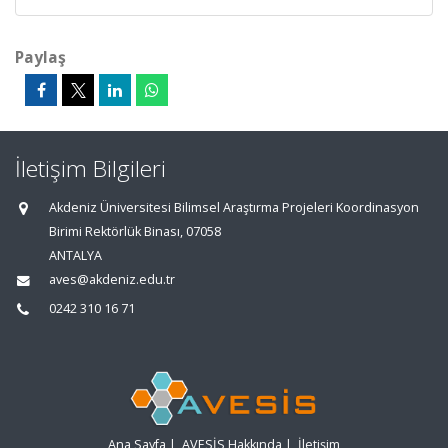
Paylaş
İletişim Bilgileri
Akdeniz Üniversitesi Bilimsel Araştırma Projeleri Koordinasyon
Birimi Rektörlük Binası, 07058
ANTALYA
aves@akdeniz.edu.tr
0242 310 16 71
Ana Sayfa
|
AVESİS Hakkında
|
İletişim