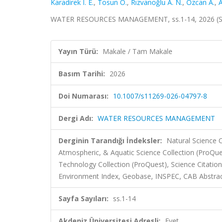
Karadirek İ. E.
,
Tosun Ö.
,
Rızvanoğlu A. N.
,
Özcan A.
,
A
WATER RESOURCES MANAGEMENT, ss.1-14, 2026 (SC
Yayın Türü:
Makale / Tam Makale
Basım Tarihi:
2026
Doi Numarası:
10.1007/s11269-026-04797-8
Dergi Adı:
WATER RESOURCES MANAGEMENT
Derginin Tarandığı İndeksler:
Natural Science C
Atmospheric, & Aquatic Science Collection (ProQue
Technology Collection (ProQuest), Science Cita
Environment Index, Geobase, INSPEC, CAB Abstra
Sayfa Sayıları:
ss.1-14
Akdeniz Üniversitesi Adresli:
Evet