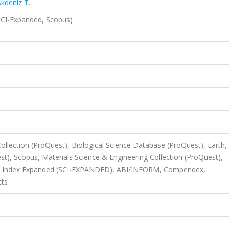
kdeniz T.
I-Expanded, Scopus)
ollection (ProQuest), Biological Science Database (ProQuest), Earth,
st), Scopus, Materials Science & Engineering Collection (ProQuest),
tion Index Expanded (SCI-EXPANDED), ABI/INFORM, Compendex,
cts