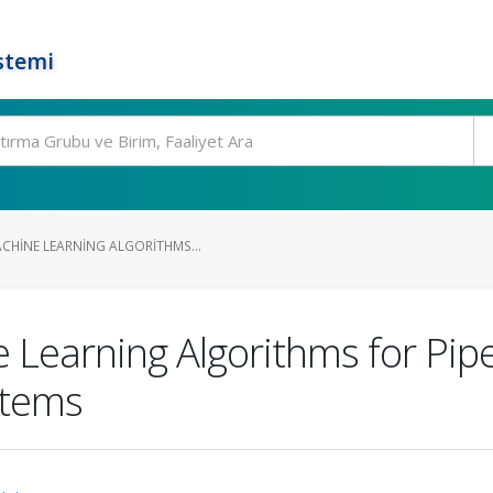
stemi
CHINE LEARNING ALGORITHMS...
earning Algorithms for Pipe 
stems