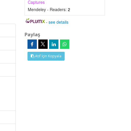
Captures
Mendeley - Readers:
2
-
see details
Paylaş
Atıf İçin Kopyala