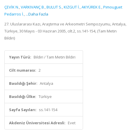
ÇEVİK N.
,
VARKIVANÇ B.
,
BULUT S.
,
KIZGUT İ.
,
AKYÜREK E.
,
Pimouguet
Pedarros İ.
,
...Daha Fazla
27. Uluslararası Kazı, Araştırma ve Arkeometri Sempozyumu, Antalya,
Türkiye, 30 Mayıs - 03 Haziran 2005, cilt.2, ss.141-154, (Tam Metin
Bildiri)
Yayın Türü:
Bildiri / Tam Metin Bildiri
Cilt numarası:
2
Basıldığı Şehir:
Antalya
Basıldığı Ülke:
Türkiye
Sayfa Sayıları:
ss.141-154
Akdeniz Üniversitesi Adresli:
Evet