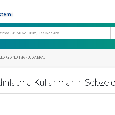
stemi
 LED AYDINLATMA KULLANMAN...
dınlatma Kullanmanın Sebzeler