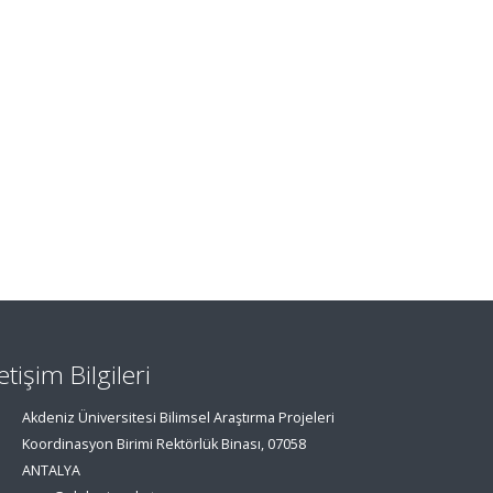
letişim Bilgileri
Akdeniz Üniversitesi Bilimsel Araştırma Projeleri
Koordinasyon Birimi Rektörlük Binası, 07058
ANTALYA