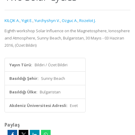
KILÇIK A.
,
Yigit E.
,
Yurchyshyn V.
,
Ozguc A.
,
Rozelot J.
Eighth workshop Solar Influence on the Magnetosphere, Ionosphere
and Atmosphere, Sunny Beach, Bulgaristan, 30 Mayıs - 03 Haziran
2016, (Özet Bildiri)
Yayın Türü:
Bildiri / Özet Bildiri
Basıldığı Şehir:
Sunny Beach
Basıldığı Ülke:
Bulgaristan
Akdeniz Üniversitesi Adresli:
Evet
Paylaş