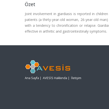
Özet
Joint involvement in giardiasis is reported in child
patients (a thirty-year-old woman, 26-year-old man) 
with a tendency to chronification or relapse. Giard
effective in arthritic and gastrointestinaly symptoms.
Ana Sayfa
|
AVESİS Hakkında
|
İletişim