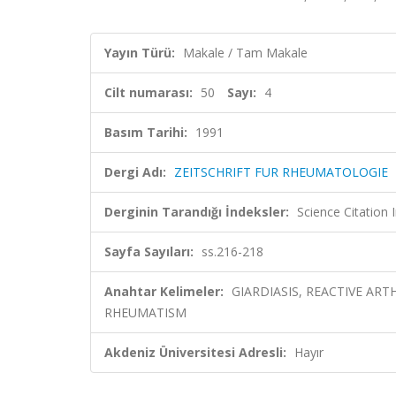
Yayın Türü:
Makale / Tam Makale
Cilt numarası:
50
Sayı:
4
Basım Tarihi:
1991
Dergi Adı:
ZEITSCHRIFT FUR RHEUMATOLOGIE
Derginin Tarandığı İndeksler:
Science Citation
Sayfa Sayıları:
ss.216-218
Anahtar Kelimeler:
GIARDIASIS, REACTIVE ART
RHEUMATISM
Akdeniz Üniversitesi Adresli:
Hayır