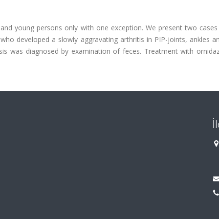
ren and young persons only with one exception. We present two cases
who developed a slowly aggravating arthritis in PIP-joints, ankles 
iasis was diagnosed by examination of feces. Treatment with ornida
İ