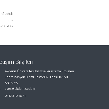
 of adult
and knees
zole was
letişim Bilgileri
Akdeniz Üniversitesi Bilimsel Araştırma Projeleri
Koordinasyon Birimi Rektörlük Binası, 07058
ANTALYA
aves@akdeniz.edu.tr
0242 310 16 71