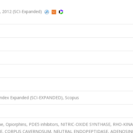
, 2012 (SCI-Expanded)
 Index Expanded (SCI-EXPANDED), Scopus
ine, Opiorphins, PDE5 inhibitors, NITRIC-OXIDE SYNTHASE, RHO-KIN
LE, CORPUS CAVERNOSUM, NEUTRAL ENDOPEPTIDASE, ADENOSIN