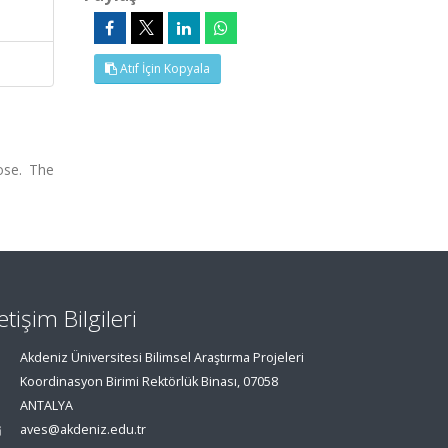
Atıf İçin Kopyala
pose. The
letişim Bilgileri
Akdeniz Üniversitesi Bilimsel Araştırma Projeleri
Koordinasyon Birimi Rektörlük Binası, 07058
ANTALYA
aves@akdeniz.edu.tr