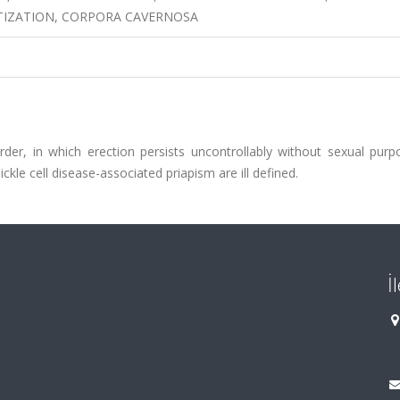
ITIZATION, CORPORA CAVERNOSA
order, in which erection persists uncontrollably without sexual pur
kle cell disease-associated priapism are ill defined.
İ