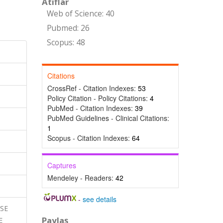
Atıflar
Web of Science: 40
Pubmed: 26
Scopus: 48
Citations
CrossRef - Citation Indexes:
53
Policy Citation - Policy Citations:
4
PubMed - Citation Indexes:
39
PubMed Guidelines - Clinical Citations:
1
Scopus - Citation Indexes:
64
Captures
Mendeley - Readers:
42
-
see details
ASE
Paylaş
E