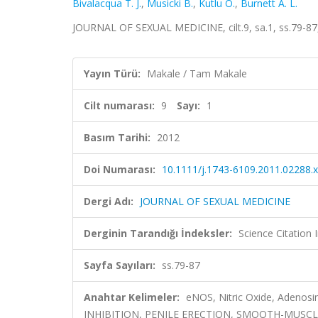
Bivalacqua T. J.
,
Musicki B.
,
Kutlu O.
,
Burnett A. L.
JOURNAL OF SEXUAL MEDICINE, cilt.9, sa.1, ss.79-87
Yayın Türü:
Makale / Tam Makale
Cilt numarası:
9
Sayı:
1
Basım Tarihi:
2012
Doi Numarası:
10.1111/j.1743-6109.2011.02288.x
Dergi Adı:
JOURNAL OF SEXUAL MEDICINE
Derginin Tarandığı İndeksler:
Science Citation
Sayfa Sayıları:
ss.79-87
Anahtar Kelimeler:
eNOS, Nitric Oxide, Adenos
INHIBITION, PENILE ERECTION, SMOOTH-MUSC