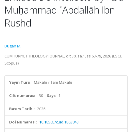
Muḥammad ʿAbdallāh Ibn
Rushd
Dugan M.
CUMHURIYET THEOLOGY JOURNAL, cilt.30, sa.1, ss.63-79, 2026 (ESCI,
Scopus)
Yayın Türü:
Makale / Tam Makale
Cilt numarası:
30
Sayı:
1
Basım Tarihi:
2026
Doi Numarası:
10.18505/cuid.1863843