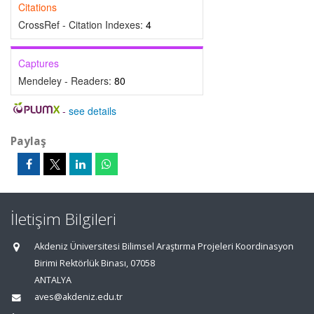
Citations
CrossRef - Citation Indexes:
4
Captures
Mendeley - Readers:
80
-
see details
Paylaş
İletişim Bilgileri
Akdeniz Üniversitesi Bilimsel Araştırma Projeleri Koordinasyon
Birimi Rektörlük Binası, 07058
ANTALYA
aves@akdeniz.edu.tr