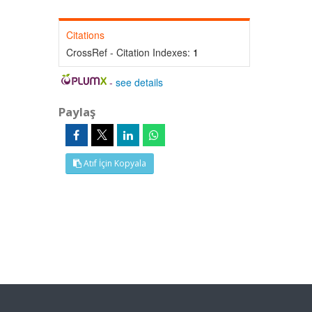
Citations
CrossRef - Citation Indexes:
1
-
see details
Paylaş
Atıf İçin Kopyala