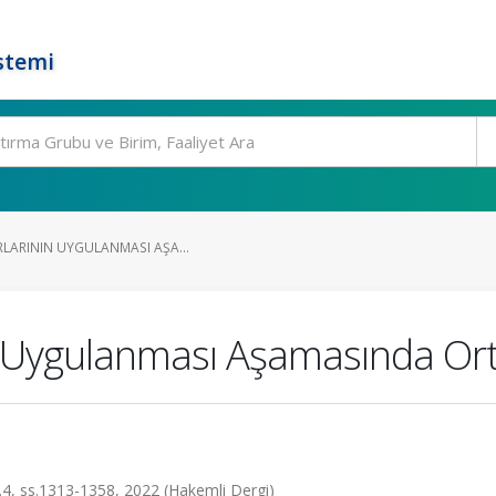
stemi
RLARININ UYGULANMASI AŞA...
ın Uygulanması Aşamasında Ort
sa.4, ss.1313-1358, 2022 (Hakemli Dergi)