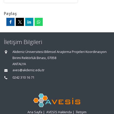
Paylaş
İletişim Bilgileri
Akdeniz Üniversitesi Bilimsel Araştırma Projeleri Koordinasyon
Birimi Rektörlük Binası, 07058
ANTALYA
aves@akdeniz.edu.tr
0242 310 16 71
Ana Sayfa
|
AVESİS Hakkında
|
İletişim