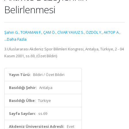
Belirlenmesi
Şahin G.
,
TORAMAN F.
,
ÇAM Ö.
,
CİVAR YAVUZ S.
,
ÖZDÖL Y.
,
AKTOP A.
,
...Daha Fazla
3.Uluslararası Akdeniz Spor Bilimleri Kongresi, Antalya, Türkiye, 2 - 04
Kasım 2001, ss.69, (Özet Bildiri)
Yayın Türü:
Bildiri / Özet Bildiri
Basıldığı Şehir:
Antalya
Basıldığı Ülke:
Türkiye
Sayfa Sayıları:
ss.69
Akdeniz Üniversitesi Adresli:
Evet