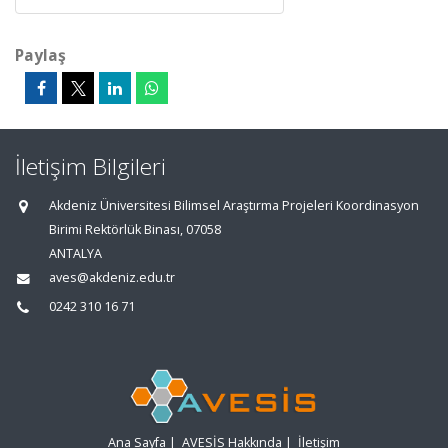
Paylaş
İletişim Bilgileri
Akdeniz Üniversitesi Bilimsel Araştırma Projeleri Koordinasyon
Birimi Rektörlük Binası, 07058
ANTALYA
aves@akdeniz.edu.tr
0242 310 16 71
Ana Sayfa
|
AVESİS Hakkında
|
İletişim