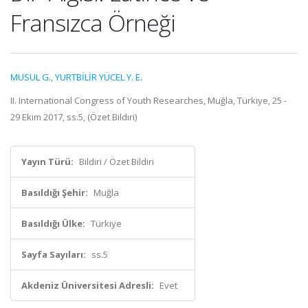
Fransızca Örneği
MUSUL G.
,
YURTBİLİR YÜCEL Y. E.
II. International Congress of Youth Researches, Muğla, Türkiye, 25 -
29 Ekim 2017, ss.5, (Özet Bildiri)
Yayın Türü:
Bildiri / Özet Bildiri
Basıldığı Şehir:
Muğla
Basıldığı Ülke:
Türkiye
Sayfa Sayıları:
ss.5
Akdeniz Üniversitesi Adresli:
Evet