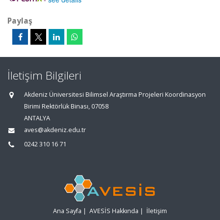
Paylaş
İletişim Bilgileri
Akdeniz Üniversitesi Bilimsel Araştırma Projeleri Koordinasyon
Birimi Rektörlük Binası, 07058
ANTALYA
aves@akdeniz.edu.tr
0242 310 16 71
Ana Sayfa
|
AVESİS Hakkında
|
İletişim