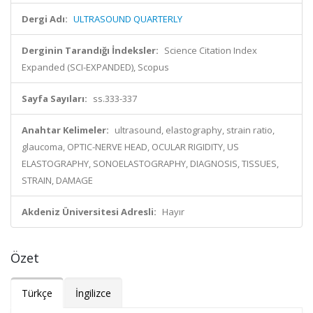
Dergi Adı:
ULTRASOUND QUARTERLY
Derginin Tarandığı İndeksler:
Science Citation Index
Expanded (SCI-EXPANDED), Scopus
Sayfa Sayıları:
ss.333-337
Anahtar Kelimeler:
ultrasound, elastography, strain ratio,
glaucoma, OPTIC-NERVE HEAD, OCULAR RIGIDITY, US
ELASTOGRAPHY, SONOELASTOGRAPHY, DIAGNOSIS, TISSUES,
STRAIN, DAMAGE
Akdeniz Üniversitesi Adresli:
Hayır
Özet
Türkçe
İngilizce