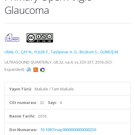
Glaucoma
ÜNAL Ö.
,
ÇAY N.
,
YÜLEK F.
,
Taslipinar A. G.
,
Bozkurt S.
,
GÜMÜŞ M.
ULTRASOUND QUARTERLY, cilt.32, sa.4, ss.333-337, 2016 (SCI-
Expanded)
Yayın Türü:
Makale / Tam Makale
Cilt numarası:
32
Sayı:
4
Basım Tarihi:
2016
Doi Numarası:
10.1097/ruq.0000000000000250