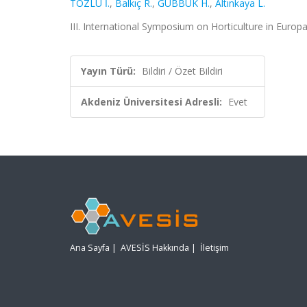
TOZLU İ.
,
Balkıç R.
,
GÜBBÜK H.
,
Altınkaya L.
III. International Symposium on Horticulture in Europa
Yayın Türü:
Bildiri / Özet Bildiri
Akdeniz Üniversitesi Adresli:
Evet
Ana Sayfa
|
AVESİS Hakkında
|
İletişim