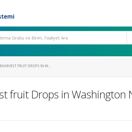
stemi
HARVEST FRUIT DROPS IN W...
t fruit Drops in Washington N