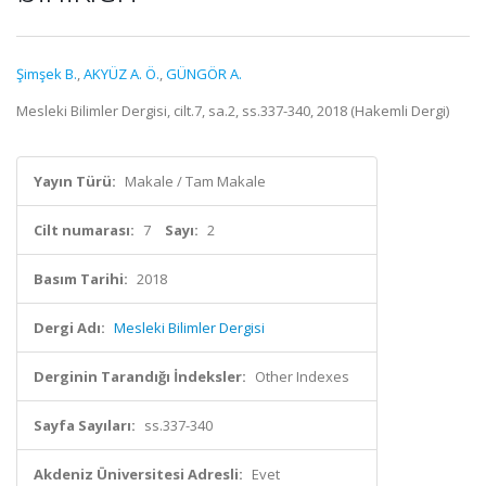
Şimşek B.
,
AKYÜZ A. Ö.
,
GÜNGÖR A.
Mesleki Bilimler Dergisi, cilt.7, sa.2, ss.337-340, 2018 (Hakemli Dergi)
Yayın Türü:
Makale / Tam Makale
Cilt numarası:
7
Sayı:
2
Basım Tarihi:
2018
Dergi Adı:
Mesleki Bilimler Dergisi
Derginin Tarandığı İndeksler:
Other Indexes
Sayfa Sayıları:
ss.337-340
Akdeniz Üniversitesi Adresli:
Evet