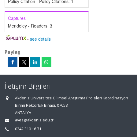
Policy Citation - Policy Citations:
1
Captures
Mendeley - Readers:
3
-
see details
Paylaş
İletişim Bilgileri
Akdeniz Üniversitesi Bilimsel Araştırma Projeleri Koordinasyon
Birimi Rektörlük Binası, 07058
ANTALYA
aves@akdeniz.edu.tr
0242 310 16 71