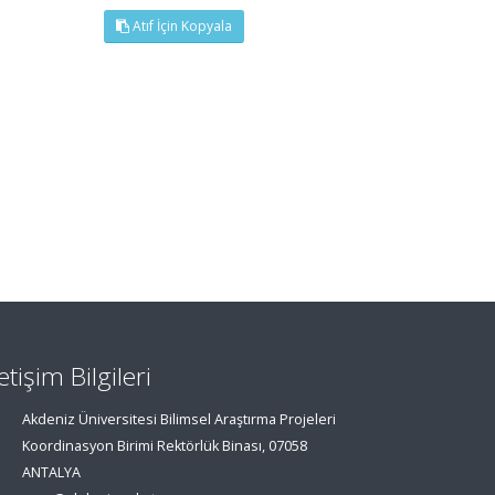
Atıf İçin Kopyala
letişim Bilgileri
Akdeniz Üniversitesi Bilimsel Araştırma Projeleri
Koordinasyon Birimi Rektörlük Binası, 07058
ANTALYA