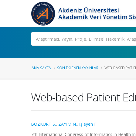
Akdeniz Üniversitesi
Akademik Veri Yönetim Si
Ara
ANA SAYFA
SON EKLENEN YAYINLAR
WEB-BASED PATIEN
Web-based Patient Edu
BOZKURT S.
,
ZAYİM N.
,
İşleyen F.
7th International Congress of Informatics in Health I