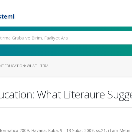
stemi
T EDUCATION: WHAT LITERA...
cation: What Literaure Sugg
nformatica 2009, Havana, Küba, 9 - 13 Şubat 2009, ss.21, (Tam Metin Bi