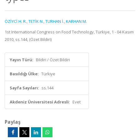
ÖZİYCİ H. R.
,
TETİK N.
,
TURHAN İ.
,
KARHAN M.
1st International Congress on Food Technology, Türkiye, 1 - 04 Kasım
2010, ss.144, (Özet Bildiri)
Yayın Türü:
Bildiri / Özet Bildiri
Basıldığı Ülke:
Türkiye
Sayfa Sayıları:
ss.144
Akdeniz Üniversitesi Adresli:
Evet
Paylaş