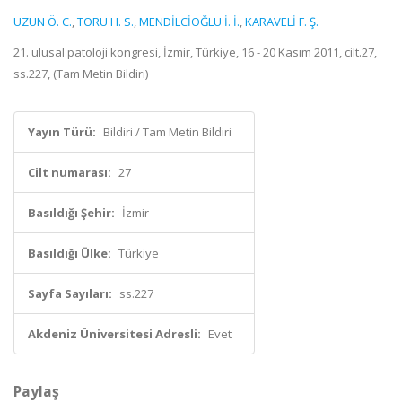
UZUN Ö. C.
,
TORU H. S.
,
MENDİLCİOĞLU İ. İ.
,
KARAVELİ F. Ş.
21. ulusal patoloji kongresi, İzmir, Türkiye, 16 - 20 Kasım 2011, cilt.27,
ss.227, (Tam Metin Bildiri)
Yayın Türü:
Bildiri / Tam Metin Bildiri
Cilt numarası:
27
Basıldığı Şehir:
İzmir
Basıldığı Ülke:
Türkiye
Sayfa Sayıları:
ss.227
Akdeniz Üniversitesi Adresli:
Evet
Paylaş