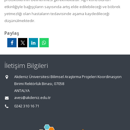
etkinliğiyle bağışçıların sayısında artış elde edilebileceği ve böbrek
yetmezliği olan hastaların tedavisinde aşama kaydedileceği
düşünülmektedir.
Paylaş
İletişim Bilgileri
Akdeniz Üniversitesi Bilimsel Araştırma Projeleri Koordinasyon
Birimi Rektörlük Binası, 07058
ANTALYA
aves@akdeniz.edu.tr
0242 310 16 71