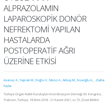
ALPRAZOLAMIN
LAPAROSKOPİK DONÖR
NEFREKTOMİ YAPILAN
HASTALARDA
POSTOPERATİF AĞRI
ÜZERİNE ETKİSİ
Avanaz A.
,
Yaprak M.
,
Doğru V.
,
Mesci A.
,
Akbaş M.
,
Kısaoğlu A.
,
...Daha
Fazla
Türkiye Organ Nakli Kuruluşları Koordinasyon Derneği XII. Kongresi,
Trabzon, Türkiye, 18 Ekim 2018 - 21 Kasım 2021, ss.73, (Özet Bildiri)