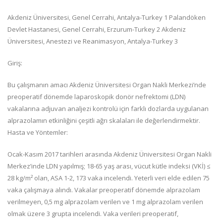
Akdeniz Üniversitesi, Genel Cerrahi, Antalya-Turkey 1 Palandöken
Devlet Hastanesi, Genel Cerrahi, Erzurum-Turkey 2 Akdeniz
Üniversitesi, Anestezi ve Reanimasyon, Antalya-Turkey 3
Giriş:
Bu çalışmanın amacı Akdeniz Üniversitesi Organ Nakli Merkezi’nde
preoperatif dönemde laparoskopik donör nefrektomi (LDN)
vakalarına adjuvan analjezi kontrolü için farklı dozlarda uygulanan
alprazolamın etkinliğini çeşitli ağrı skalaları ile değerlendirmektir.
Hasta ve Yöntemler:
Ocak-Kasım 2017 tarihleri arasında Akdeniz Üniversitesi Organ Nakli
Merkez’inde LDN yapılmış; 18-65 yaş arası, vücut kütle indeksi (VKİ) ≤
28 kg/m² olan, ASA 1-2, 173 vaka incelendi. Yeterli veri elde edilen 75
vaka çalışmaya alındı. Vakalar preoperatif dönemde alprazolam
verilmeyen, 0,5 mg alprazolam verilen ve 1 mg alprazolam verilen
olmak üzere 3 grupta incelendi. Vaka verileri preoperatif,