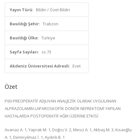
Yayın Türü:
Bildiri / Özet Bildiri
Basıldığı Şehir:
Trabzon
Basıldığı Ülke:
Türkiye
Sayfa Sayıları:
ss.73
Akdeniz Üniversitesi Adresli:
Evet
Özet
P60-PREOPERATİF ADJUVAN ANALJEZİK OLARAK UYGULANAN
ALPRAZOLAMIN LAPAROSKOPİK DONÖR NEFREKTOMİ YAPILAN
HASTALARDA POSTOPERATİF AĞRI ÜZERİNE ETKİSİ
Avanaz A. 1, Yaprak M. 1, Doğru V. 2, Mesci A. 1, Akbaş M. 3, Kısaoğlu
A. 1, Demiryılmaz İ. 1, Aydınlı B. 1