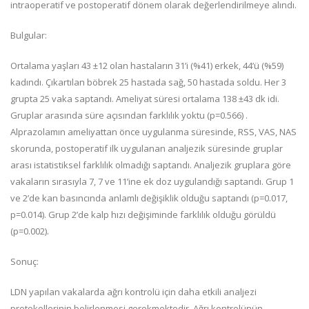
intraoperatif ve postoperatif dönem olarak değerlendirilmeye alındı.
Bulgular:
Ortalama yaşları 43 ±12 olan hastaların 31’i (%41) erkek, 44’ü (%59)
kadındı. Çıkartılan böbrek 25 hastada sağ, 50 hastada soldu. Her 3
grupta 25 vaka saptandı. Ameliyat süresi ortalama 138 ±43 dk idi.
Gruplar arasında süre açısından farklılık yoktu (p=0.566) .
Alprazolamın ameliyattan önce uygulanma süresinde, RSS, VAS, NAS
skorunda, postoperatif ilk uygulanan analjezik süresinde gruplar
arası istatistiksel farklılık olmadığı saptandı. Analjezik gruplara göre
vakaların sırasıyla 7, 7 ve 11’ine ek doz uygulandığı saptandı. Grup 1
ve 2’de kan basıncında anlamlı değişiklik olduğu saptandı (p=0.017,
p=0.014). Grup 2’de kalp hızı değişiminde farklılık olduğu görüldü
(p=0.002).
Sonuç:
LDN yapılan vakalarda ağrı kontrolü için daha etkili analjezi
protokollerinin belirlenmesi gerekmektedir. Ağrı kontrolünün