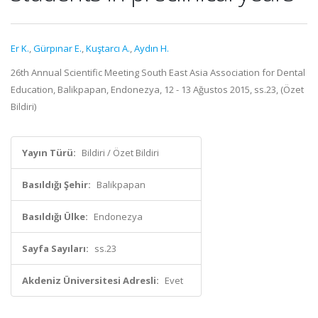
Er K.
,
Gürpınar E.
,
Kuştarcı A.
,
Aydın H.
26th Annual Scientific Meeting South East Asia Association for Dental
Education, Balikpapan, Endonezya, 12 - 13 Ağustos 2015, ss.23, (Özet
Bildiri)
Yayın Türü:
Bildiri / Özet Bildiri
Basıldığı Şehir:
Balikpapan
Basıldığı Ülke:
Endonezya
Sayfa Sayıları:
ss.23
Akdeniz Üniversitesi Adresli:
Evet