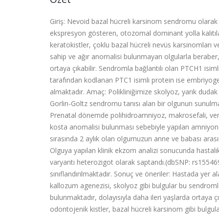
Giriş: Nevoid bazal hücreli karsinom sendromu olara
ekspresyon gösteren, otozomal dominant yolla kalıtıla
keratokistler, çoklu bazal hücreli nevüs karsinomları 
sahip ve ağır anomalisi bulunmayan olgularla beraber, 
ortaya çıkabilir. Sendromla bağlantılı olan PTCH1 is
tarafından kodlanan PTC1 isimli protein ise embriyog
almaktadır. Amaç: Polikliniğimize skolyoz, yarık dudak 
Gorlin-Goltz sendromu tanısı alan bir olgunun sunulmas
Prenatal dönemde polihidroamniyoz, makrosefali, ventr
kosta anomalisi bulunması sebebiyle yapılan amniyon 
sırasında 2 aylık olan olgumuzun anne ve babası arası
Olguya yapılan klinik ekzom analizi sonucunda hasta
varyantı heterozigot olarak saptandı.(dbSNP: rs155469
sınıflandırılmaktadır. Sonuç ve öneriler: Hastada yer 
kallozum agenezisi, skolyoz gibi bulgular bu sendrom
bulunmaktadır, dolayısıyla daha ileri yaşlarda ortaya 
odontojenik kistler, bazal hücreli karsinom gibi bulgu