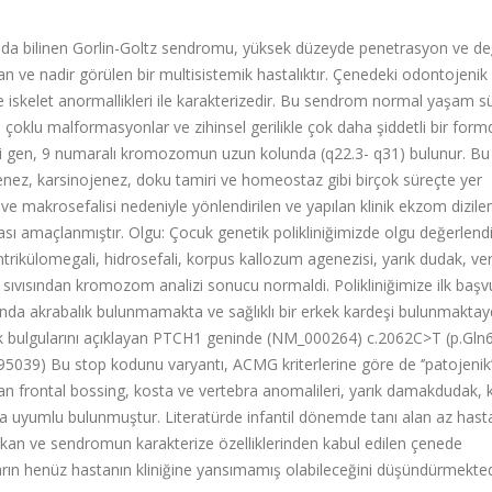
k da bilinen Gorlin-Goltz sendromu, yüksek düzeyde penetrasyon ve de
n ve nadir görülen bir multisistemik hastalıktır. Çenedeki odontojenik
ve iskelet anormallikleri ile karakterizedir. Bu sendrom normal yaşam s
çoklu malformasyonlar ve zihinsel gerilikle çok daha şiddetli bir form
imli gen, 9 numaralı kromozomun uzun kolunda (q22.3- q31) bulunur. Bu
enez, karsinojenez, doku tamiri ve homeostaz gibi birçok süreçte yer
ve makrosefalisi nedeniyle yönlendirilen ve yapılan klinik ekzom dizile
ı amaçlanmıştır. Olgu: Çocuk genetik polikliniğimizde olgu değerlendir
ikülomegali, hidrosefali, korpus kallozum agenezisi, yarık dudak, ve
sıvısından kromozom analizi sonucu normaldi. Polikliniğimize ilk baş
nda akrabalık bulunmamakta ve sağlıklı bir erkek kardeşi bulunmaktayd
lık bulgularını açıklayan PTCH1 geninde (NM_000264) c.2062C>T (p.Gln
5039) Bu stop kodunu varyantı, ACMG kriterlerine göre de ‘’patojenik’
alan frontal bossing, kosta ve vertebra anomalileri, yarık damakdudak,
la uyumlu bulunmuştur. Literatürde infantil dönemde tanı alan az hast
çıkan ve sendromun karakterize özelliklerinden kabul edilen çenede
ların henüz hastanın kliniğine yansımamış olabileceğini düşündürmekted