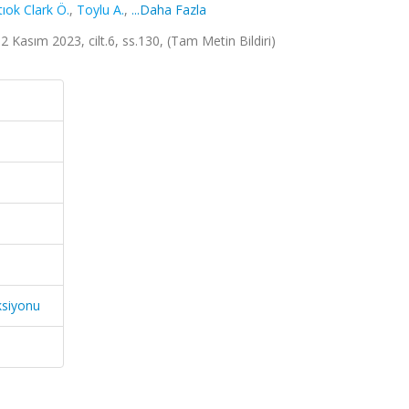
tıok Clark Ö.
,
Toylu A.
,
...Daha Fazla
2 Kasım 2023, cilt.6, ss.130, (Tam Metin Bildiri)
ksiyonu