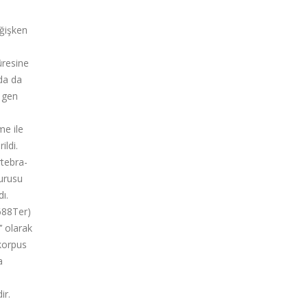
ğişken
üresine
da da
 gen
me ile
ildi.
rtebra-
vurusu
ı.
688Ter)
’ olarak
 korpus
a
ir.