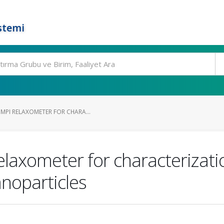
stemi
MPI RELAXOMETER FOR CHARA...
laxometer for characterizati
noparticles