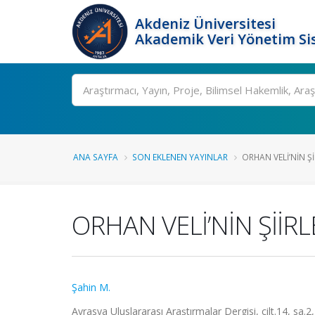
Akdeniz Üniversitesi
Akademik Veri Yönetim Si
Ara
ANA SAYFA
SON EKLENEN YAYINLAR
ORHAN VELİ’NİN Şİ
ORHAN VELİ’NİN ŞİİR
Şahin M.
Avrasya Uluslararası Araştırmalar Dergisi, cilt.14, sa.