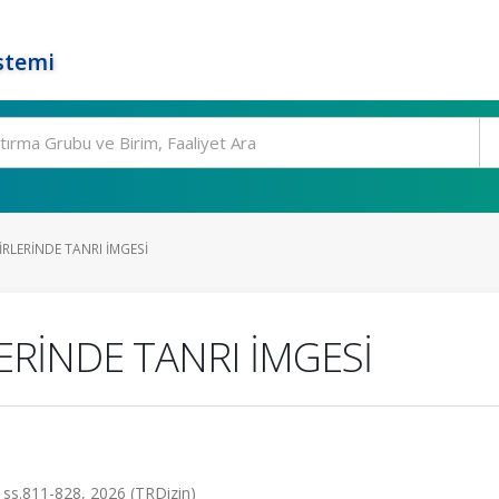
stemi
İRLERİNDE TANRI İMGESİ
LERİNDE TANRI İMGESİ
2, ss.811-828, 2026 (TRDizin)