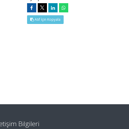
Atıf İçin Kopyala
letişim Bilgileri