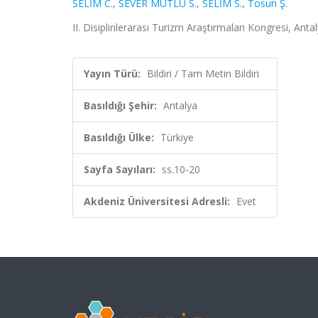
SELİM C.
,
SEVER MUTLU S.
,
SELİM S.
,
Tosun Ş.
II. Disiplinlerarası Turizm Araştırmaları Kongresi, Anta
Yayın Türü:
Bildiri / Tam Metin Bildiri
Basıldığı Şehir:
Antalya
Basıldığı Ülke:
Türkiye
Sayfa Sayıları:
ss.10-20
Akdeniz Üniversitesi Adresli:
Evet