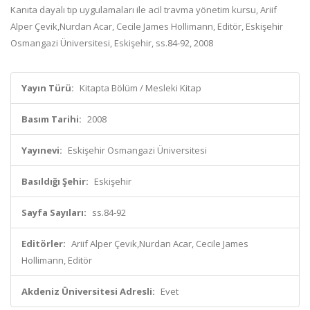
Kanıta dayalı tıp uygulamaları ile acil travma yönetim kursu, Ariif
Alper Çevik,Nurdan Acar, Cecile James Hollimann, Editör, Eskişehir
Osmangazi Üniversitesi, Eskişehir, ss.84-92, 2008
Yayın Türü:
Kitapta Bölüm / Mesleki Kitap
Basım Tarihi:
2008
Yayınevi:
Eskişehir Osmangazi Üniversitesi
Basıldığı Şehir:
Eskişehir
Sayfa Sayıları:
ss.84-92
Editörler:
Ariif Alper Çevik,Nurdan Acar, Cecile James
Hollimann, Editör
Akdeniz Üniversitesi Adresli:
Evet