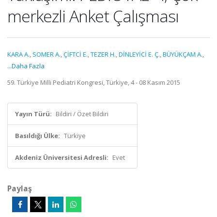
merkezli Anket Çalışması
KARA A.
,
SOMER A.
,
ÇİFTCİ E.
,
TEZER H.
,
DİNLEYİCİ E. Ç.
,
BÜYÜKÇAM A.
,
...Daha Fazla
59. Türkiye Milli Pediatri Kongresi, Türkiye, 4 - 08 Kasım 2015
Yayın Türü:
Bildiri / Özet Bildiri
Basıldığı Ülke:
Türkiye
Akdeniz Üniversitesi Adresli:
Evet
Paylaş