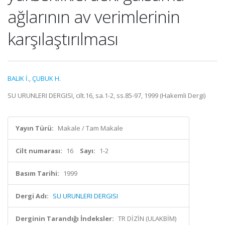
ağlarının av verimlerinin
karşılaştırılması
BALIK İ.
,
ÇUBUK H.
SU URUNLERI DERGISI, cilt.16, sa.1-2, ss.85-97, 1999 (Hakemli Dergi)
Yayın Türü:
Makale / Tam Makale
Cilt numarası:
16
Sayı:
1-2
Basım Tarihi:
1999
Dergi Adı:
SU URUNLERI DERGISI
Derginin Tarandığı İndeksler:
TR DİZİN (ULAKBİM)