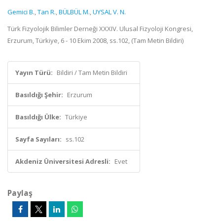
Gemici B.
,
Tan R.
,
BÜLBÜL M.
,
UYSAL V. N.
Türk Fizyolojik Bilimler Derneği XXXIV. Ulusal Fizyoloji Kongresi,
Erzurum, Türkiye, 6 - 10 Ekim 2008, ss.102, (Tam Metin Bildiri)
Yayın Türü:
Bildiri / Tam Metin Bildiri
Basıldığı Şehir:
Erzurum
Basıldığı Ülke:
Türkiye
Sayfa Sayıları:
ss.102
Akdeniz Üniversitesi Adresli:
Evet
Paylaş