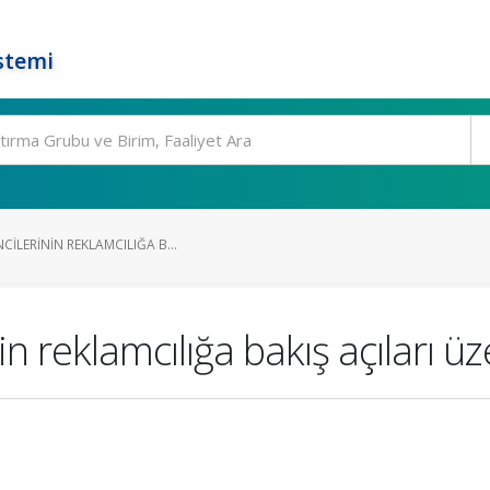
stemi
CILERININ REKLAMCILIĞA B...
n reklamcılığa bakış açıları üz