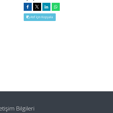
Atıf İçin Kopyala
letişim Bilgileri