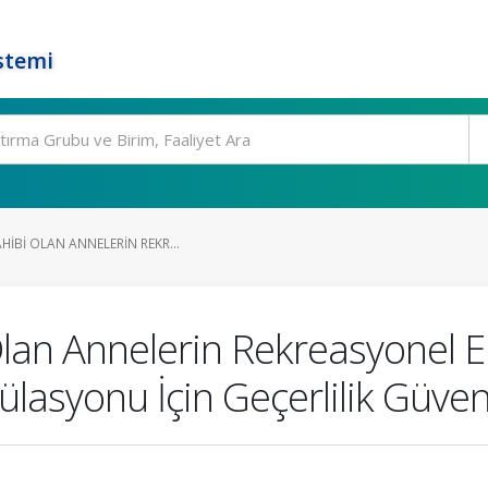
stemi
HIBI OLAN ANNELERIN REKR...
lan Annelerin Rekreasyonel En
ülasyonu İçin Geçerlilik Güveni