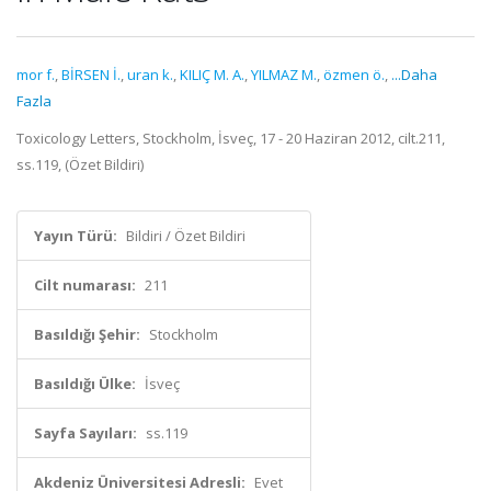
mor f.
,
BİRSEN İ.
,
uran k.
,
KILIÇ M. A.
,
YILMAZ M.
,
özmen ö.
,
...Daha
Fazla
Toxicology Letters, Stockholm, İsveç, 17 - 20 Haziran 2012, cilt.211,
ss.119, (Özet Bildiri)
Yayın Türü:
Bildiri / Özet Bildiri
Cilt numarası:
211
Basıldığı Şehir:
Stockholm
Basıldığı Ülke:
İsveç
Sayfa Sayıları:
ss.119
Akdeniz Üniversitesi Adresli:
Evet