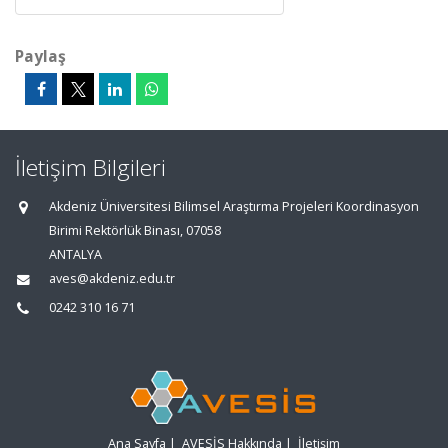
Paylaş
İletişim Bilgileri
Akdeniz Üniversitesi Bilimsel Araştırma Projeleri Koordinasyon
Birimi Rektörlük Binası, 07058
ANTALYA
aves@akdeniz.edu.tr
0242 310 16 71
Ana Sayfa
|
AVESİS Hakkında
|
İletişim