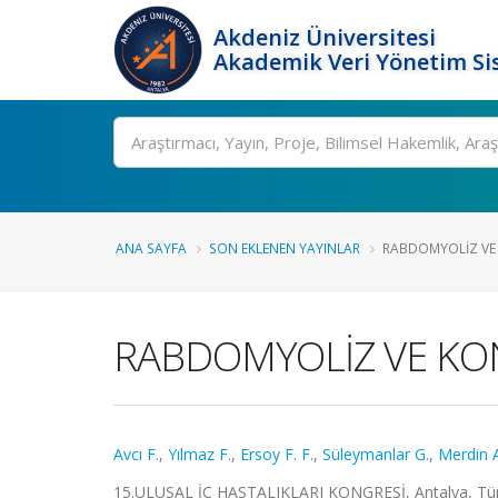
Akdeniz Üniversitesi
Akademik Veri Yönetim Si
Ara
ANA SAYFA
SON EKLENEN YAYINLAR
RABDOMYOLİZ VE K
RABDOMYOLİZ VE KON
Avcı F.
,
Yılmaz F.
,
Ersoy F. F.
,
Süleymanlar G.
,
Merdin 
15.ULUSAL İÇ HASTALIKLARI KONGRESİ, Antalya, Türkiy