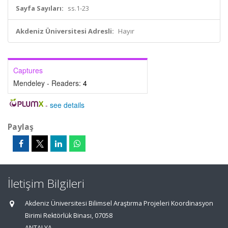
Sayfa Sayıları:
ss.1-23
Akdeniz Üniversitesi Adresli:
Hayır
Captures
Mendeley - Readers:
4
-
see details
Paylaş
İletişim Bilgileri
Akdeniz Üniversitesi Bilimsel Araştırma Projeleri Koordinasyon
Birimi Rektörlük Binası, 07058
ANTALYA