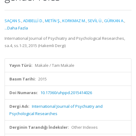
SAÇAN S.
,
ADIBELLİ D.
,
METİN Ş.
,
KORKMAZ M.
,
SEVİL Ü.
,
GÜRKAN A.
,
...Daha Fazla
International Journal of Psychiatry and Psychological Researches,
sa.4, ss.1-23, 2015 (Hakemli Dergi)
Yayın Türü:
Makale / Tam Makale
Basım Tarihi:
2015
Doi Numarası:
10.17360/uhppd.2015414026
Dergi Adı:
International Journal of Psychiatry and
Psychological Researches
Derginin Tarandığı İndeksler:
Other Indexes