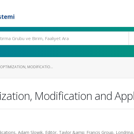
stemi
OPTIMIZATION, MODIFICATIO...
zation, Modification and Appl
ications, Adam Slowik, Editör, Taylor &amp; Francis Group, Londrina,