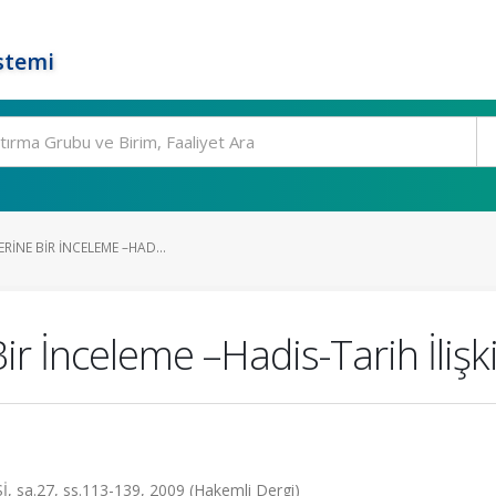
stemi
ERINE BIR İNCELEME –HAD...
Bir İnceleme –Hadis-Tarih İliş
sa.27, ss.113-139, 2009 (Hakemli Dergi)