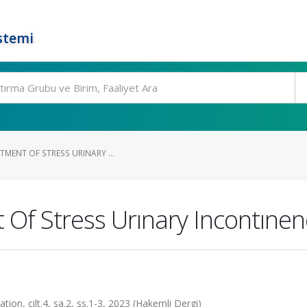
stemi
TMENT OF STRESS URINARY ...
 Of Stress Urınary Incontıne
ion, cilt.4, sa.2, ss.1-3, 2023 (Hakemli Dergi)