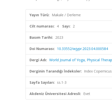
Yayın Türü:
Makale / Derleme
Cilt numarası:
4
Sayı:
2
Basım Tarihi:
2023
Doi Numarası:
10.33552/wjypr.2023.04.000584
Dergi Adı:
World Journal of Yoga, Physical Therap
Derginin Tarandığı İndeksler:
Index Copernicus
Sayfa Sayıları:
ss.1-3
Akdeniz Üniversitesi Adresli:
Evet