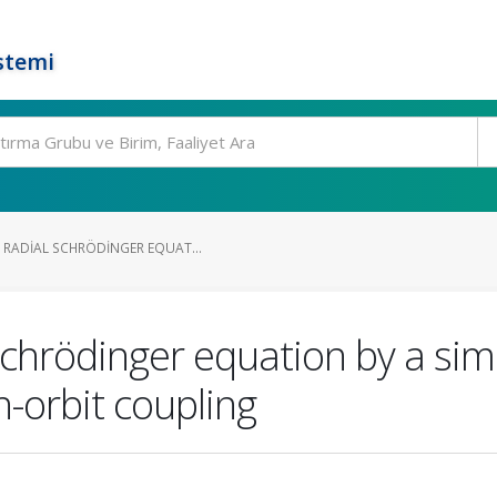
stemi
 RADIAL SCHRÖDINGER EQUAT...
 Schrödinger equation by a s
n-orbit coupling