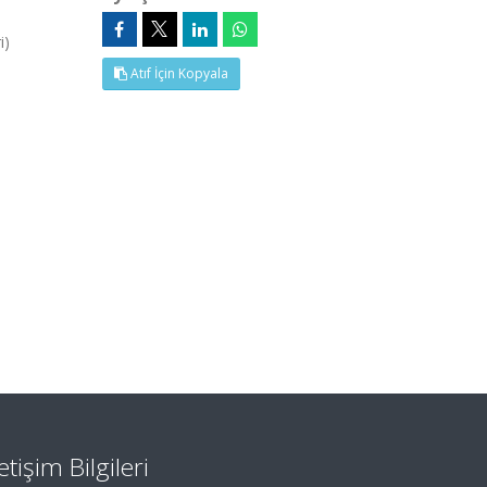
i)
Atıf İçin Kopyala
letişim Bilgileri