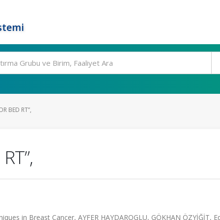
stemi
R BED RT”,
 RT”,
chniques in Breast Cancer, AYFER HAYDAROGLU, GÖKHAN ÖZYİĞİT, Ed